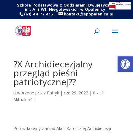
Szkoła Podstawowa z Oddziałami Dwujęzycznymi
im. A. i Wł. Niegolewskich w Opalenicy
(61) 44 77 415
kontakt@spopalenica.pl
Otwórz 
?X Archidiecezjalny
przegląd pieśni
patriotycznej??
utworzone przez
Patryk
|
cze 29, 2022
|
0 - III
,
Aktualności
Po raz kolejny Zarząd Akcji Katolickiej Archidiecezji