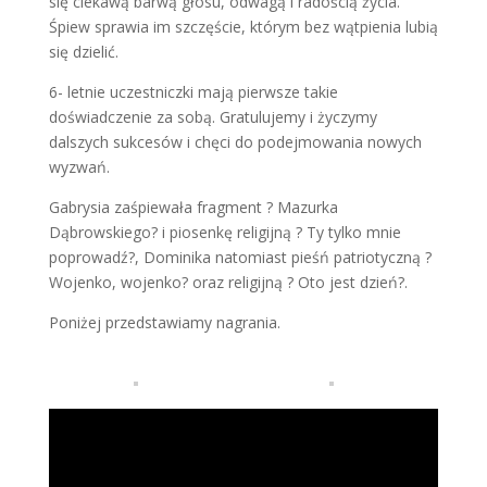
się ciekawą barwą głosu, odwagą i radością życia.
Śpiew sprawia im szczęście, którym bez wątpienia lubią
się dzielić.
6- letnie uczestniczki mają pierwsze takie
doświadczenie za sobą. Gratulujemy i życzymy
dalszych sukcesów i chęci do podejmowania nowych
wyzwań.
Gabrysia zaśpiewała fragment ? Mazurka
Dąbrowskiego? i piosenkę religijną ? Ty tylko mnie
poprowadź?, Dominika natomiast pieśń patriotyczną ?
Wojenko, wojenko? oraz religijną ? Oto jest dzień?.
Poniżej przedstawiamy nagrania.