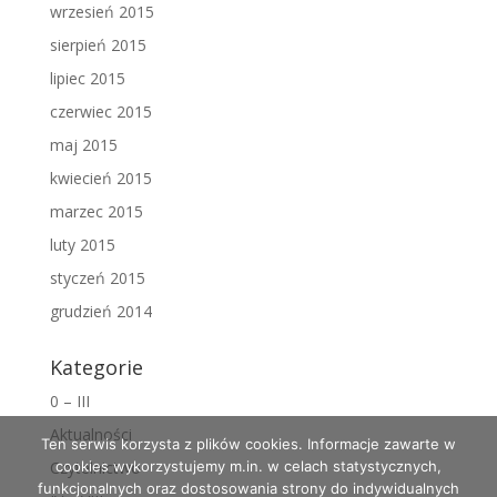
wrzesień 2015
sierpień 2015
lipiec 2015
czerwiec 2015
maj 2015
kwiecień 2015
marzec 2015
luty 2015
styczeń 2015
grudzień 2014
Kategorie
0 – III
Aktualności
Ten serwis korzysta z plików cookies. Informacje zawarte w
Czytelnictwo
cookies wykorzystujemy m.in. w celach statystycznych,
funkcjonalnych oraz dostosowania strony do indywidualnych