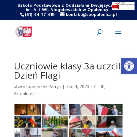
Szkoła Podstawowa z Oddziałami Dwujęzycznymi
im. A. i Wł. Niegolewskich w Opalenicy
(61) 44 77 415
kontakt@spopalenica.pl
Otwórz 
Uczniowie klasy 3a uczcili
Dzień Flagi
utworzone przez
Patryk
|
maj 4, 2023
|
0 - III
,
Aktualności