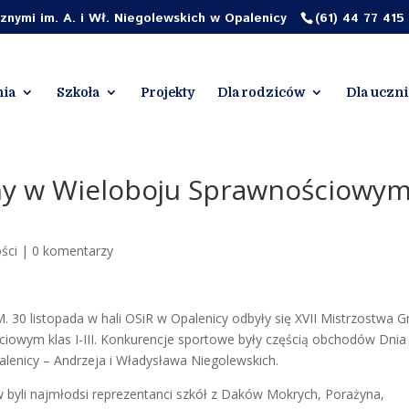
nymi im. A. i Wł. Niegolewskich w Opalenicy
(61) 44 77 415
ia
Szkoła
Projekty
Dla rodziców
Dla uczn
ny w Wieloboju Sprawnościowy
ści
|
0 komentarzy
0 listopada w hali OSiR w Opalenicy odbyły się XVII Mistrzostwa 
iowym klas I-III. Konkurencje sportowe były częścią obchodów Dnia
lenicy – Andrzeja i Władysława Niegolewskich.
byli najmłodsi reprezentanci szkół z Daków Mokrych, Porażyna,