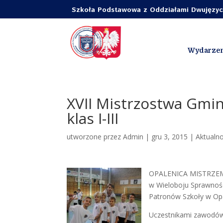
Szkoła Podstawowa z Oddziałami Dwujęzycz
Wydarzen
XVII Mistrzostwa Gmi
klas I-III
utworzone przez
Admin
|
gru 3, 2015
|
Aktualno
OPALENICA MISTRZEM. 3
w Wieloboju Sprawnośc
Patronów Szkoły w Opa
Uczestnikami zawodów 