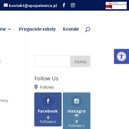
kontakt@spopalenica.pl
iów
Przyjaciele szkoły
Kontakt
Otwórz 
m
Follow Us
0
Follows
Gminy
Facebook
Instagra
m
0
0
Followers
Followers