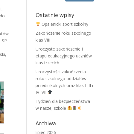
i,
Ostatnie wpisy
 do
Opalenicki sport szkolny
Zakończenie roku szkolnego
nktów
klas VIII
i SP
Uroczyste zakończenie I
ski,
etapu edukacyjnego uczniów
i
klas trzecich
Uroczystości zakończenia
roku szkolnego oddziałów
przedszkolnych oraz klas I–II i
IV–VII
Tydzień dla bezpieczeństwa
w naszej szkole
Archiwa
lipiec 2026