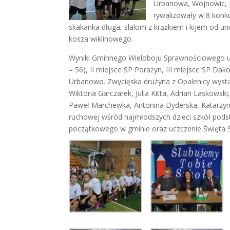
Urbanowa, Wojnowic, R
rywalizowały w 8 konk
skakanka długa, slalom z krążkiem i kijem od u
kosza wiklinowego.
Wyniki Gminnego Wieloboju Sprawnościowego uks
– 56), II miejsce SP Porażyn, III miejsce SP Da
Urbanowo. Zwycięska drużyna z Opalenicy wystą
Wiktoria Garczarek, Julia Kitta, Adrian Laskowsk
Paweł Marchewka, Antonina Dyderska, Katarzyn
ruchowej wśród najmłodszych dzieci szkół pods
początkowego w gminie oraz uczczenie Święta S