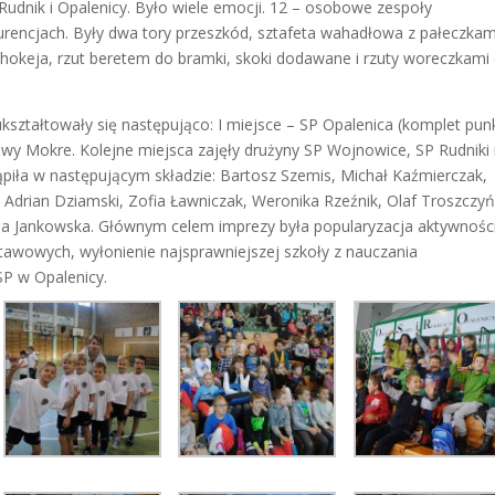
udnik i Opalenicy. Było wiele emocji. 12 – osobowe zespoły
urencjach. Były dwa tory przeszkód, sztafeta wahadłowa z pałeczkam
nihokeja, rzut beretem do bramki, skoki dodawane i rzuty woreczkami
ztałtowały się następująco: I miejsce – SP Opalenica (komplet pu
kowy Mokre. Kolejne miejsca zajęły drużyny SP Wojnowice, SP Rudniki 
piła w następującym składzie: Bartosz Szemis, Michał Kaźmierczak,
i, Adrian Dziamski, Zofia Ławniczak, Weronika Rzeźnik, Olaf Troszczyń
a Jankowska. Głównym celem imprezy była popularyzacja aktywnośc
tawowych, wyłonienie najsprawniejszej szkoły z nauczania
P w Opalenicy.