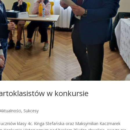
artoklasistów w konkursie
Aktualności
,
Sukcesy
uczniów klasy 4c. Kinga Stefańska oraz Maksymilian Kaczmarek