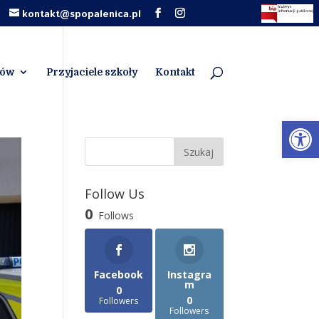
kontakt@spopalenica.pl
iów
Przyjaciele szkoły
Kontakt
Otwórz 
Follow Us
0
Follows
Facebook
Instagra
m
0
0
Followers
Followers