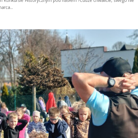
ym Konkursie Historycznym pod hasłem ?Cudze chwalicie, swego nie
arca...