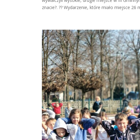
wywalczyli wysokie, drugie miejsce w III Gminn
znacie?. ?? Wydarzenie, które miało miejsce 26 m