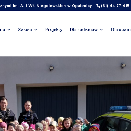
nymi im. A. i Wł. Niegolewskich w Opalenicy
(61) 44 77 415
ia
Szkoła
Projekty
Dla rodziców
Dla uczn