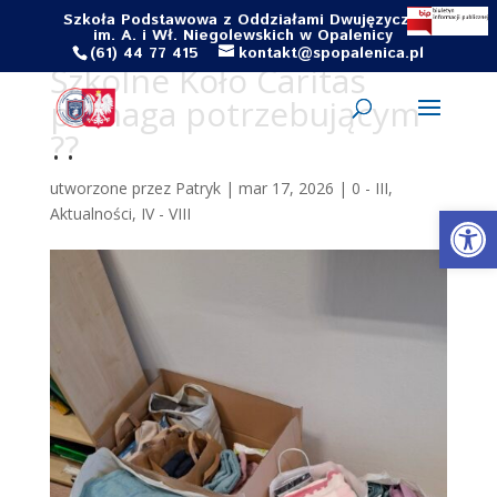
Szkoła Podstawowa z Oddziałami Dwujęzycznymi
im. A. i Wł. Niegolewskich w Opalenicy
(61) 44 77 415
kontakt@spopalenica.pl
Szkolne Koło Caritas
pomaga potrzebującym
??
utworzone przez
Patryk
|
mar 17, 2026
|
0 - III
,
Otwórz 
Aktualności
,
IV - VIII